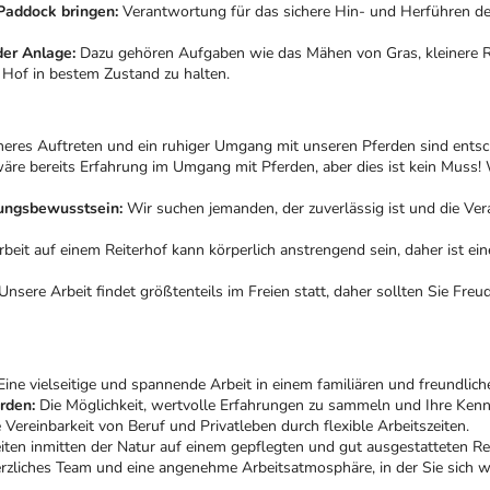
Paddock bringen:
Verantwortung für das sichere Hin- und Herführen de
der Anlage:
Dazu gehören Aufgaben wie das Mähen von Gras, kleinere R
 Hof in bestem Zustand zu halten.
heres Auftreten und ein ruhiger Umgang mit unseren Pferden sind entsc
äre bereits Erfahrung im Umgang mit Pferden, aber dies ist kein Muss! 
tungsbewusstsein:
Wir suchen jemanden, der zuverlässig ist und die Ver
beit auf einem Reiterhof kann körperlich anstrengend sein, daher ist ei
Unsere Arbeit findet größtenteils im Freien statt, daher sollten Sie Freu
ine vielseitige und spannende Arbeit in einem familiären und freundlic
rden:
Die Möglichkeit, wertvolle Erfahrungen zu sammeln und Ihre Kennt
 Vereinbarkeit von Beruf und Privatleben durch flexible Arbeitszeiten.
ten inmitten der Natur auf einem gepflegten und gut ausgestatteten Rei
rzliches Team und eine angenehme Arbeitsatmosphäre, in der Sie sich 